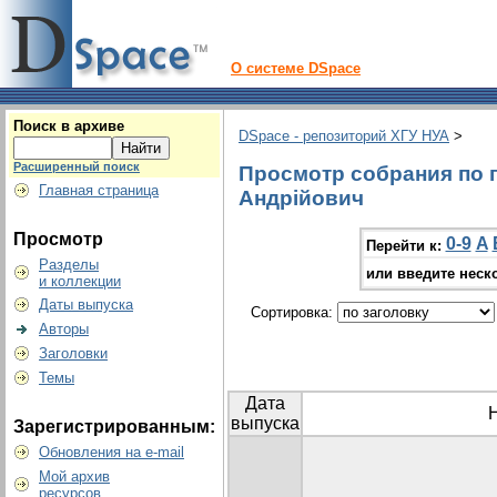
О системе DSpace
Поиск в архиве
DSpace - репозиторий ХГУ НУА
>
Расширенный поиск
Просмотр собрания по 
Главная страница
Андрійович
Просмотр
0-9
A
Перейти к:
Разделы
или введите неск
и коллекции
Даты выпуска
Сортировка:
Авторы
Заголовки
Темы
Дата
выпуска
Зарегистрированным:
Обновления на e-mail
Мой архив
ресурсов