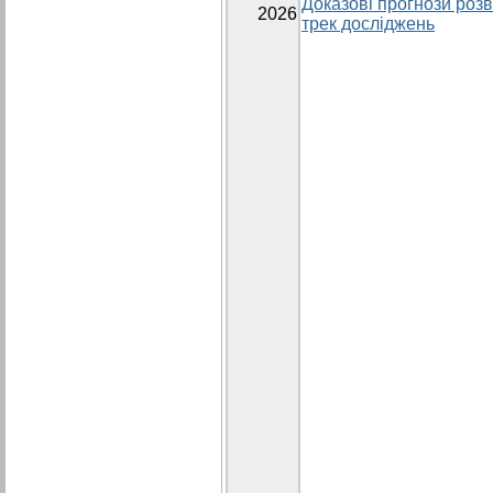
Доказові прогнози розви
2026
трек досліджень