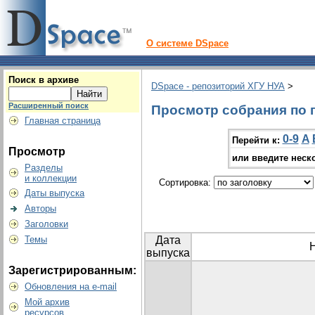
О системе DSpace
Поиск в архиве
DSpace - репозиторий ХГУ НУА
>
Расширенный поиск
Просмотр собрания по г
Главная страница
0-9
A
Перейти к:
Просмотр
или введите неск
Разделы
и коллекции
Сортировка:
Даты выпуска
Авторы
Заголовки
Темы
Дата
выпуска
Зарегистрированным:
Обновления на e-mail
Мой архив
ресурсов