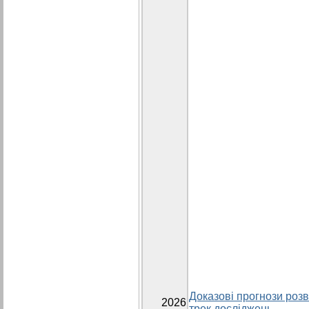
Доказові прогнози розви
2026
трек досліджень