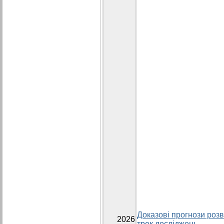
Доказові прогнози розви
2026
трек досліджень