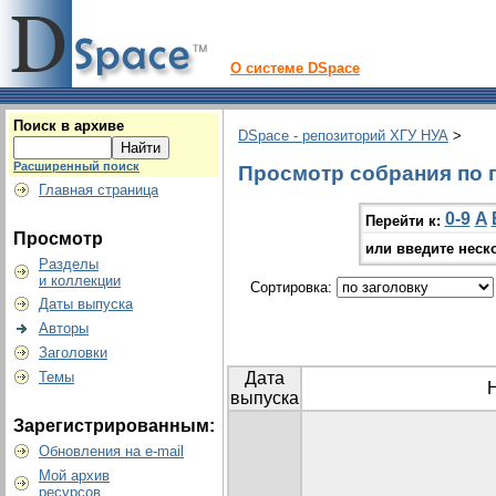
О системе DSpace
Поиск в архиве
DSpace - репозиторий ХГУ НУА
>
Расширенный поиск
Просмотр собрания по г
Главная страница
0-9
A
Перейти к:
Просмотр
или введите неск
Разделы
и коллекции
Сортировка:
Даты выпуска
Авторы
Заголовки
Темы
Дата
выпуска
Зарегистрированным:
Обновления на e-mail
Мой архив
ресурсов