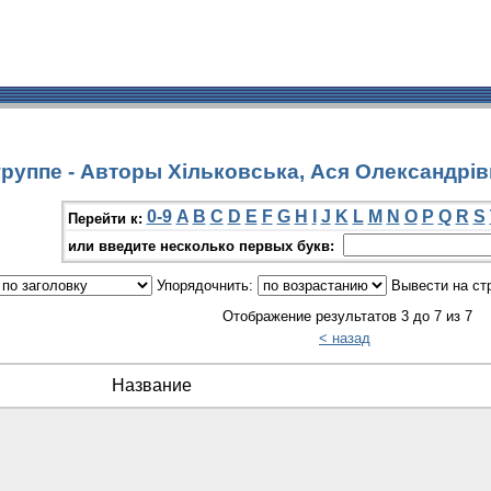
руппе - Авторы Хільковська, Ася Олександрів
0-9
A
B
C
D
E
F
G
H
I
J
K
L
M
N
O
P
Q
R
S
Перейти к:
или введите несколько первых букв:
Упорядочнить:
Вывести на ст
Отображение результатов 3 до 7 из 7
< назад
Название