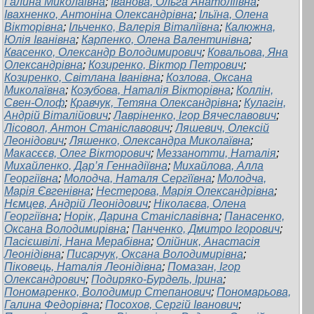
Галина Миколаївна
;
Іванова, Ольга Анатоліївна
;
Івахненко, Антоніна Олександрівна
;
Ільїна, Олена
Вікторівна
;
Ільченко, Валерія Віталіївна
;
Калюжна,
Юлія Іванівна
;
Карпенко, Олена Валентинівна
;
Квасенко, Олександр Володимирович
;
Ковальова, Яна
Олександрівна
;
Козиренко, Віктор Петрович
;
Козиренко, Світлана Іванівна
;
Козлова, Оксана
Миколаївна
;
Козубова, Наталія Вікторівна
;
Коллін,
Свен-Олоф
;
Кравчук, Тетяна Олександрівна
;
Кулагін,
Андрій Віталійович
;
Лавріненко, Ігор Вячеславович
;
Лісовол, Антон Станіславович
;
Ляшевич, Олексій
Леонідович
;
Ляшенко, Олександра Миколаївна
;
Макасєєв, Олег Вікторович
;
Меззанотти, Наталія
;
Михайленко, Дар’я Геннадіївна
;
Михайлова, Алла
Георгіївна
;
Молодча, Наталя Сергїївна
;
Молодча,
Марiя Євгенівна
;
Нестерова, Марія Олександрівна
;
Нємцев, Андрій Леонідович
;
Ніколаєва, Олена
Георгіївна
;
Норік, Дарина Станіславівна
;
Панасенко,
Оксана Володимирівна
;
Панченко, Дмитро Ігорович
;
Пасієшвілі, Нана Мерабівна
;
Олійник, Анастасія
Леонідівна
;
Писарчук, Оксана Володимирівна
;
Піковець, Наталія Леонідівна
;
Помазан, Ігор
Олександрович
;
Подиряко-Бурдель, Ірина
;
Пономаренко, Володимир Степанович
;
Пономарьова,
Галина Федорівна
;
Посохов, Сергій Іванович
;