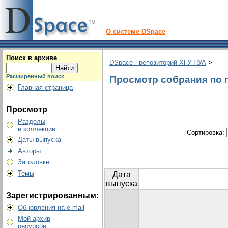
О системе DSpace
Поиск в архиве
DSpace - репозиторий ХГУ НУА
>
Расширенный поиск
Просмотр собрания по г
Главная страница
Просмотр
Разделы
и коллекции
Сортировка:
Даты выпуска
Авторы
Заголовки
Темы
Дата
выпуска
Зарегистрированным:
Обновления на e-mail
Мой архив
ресурсов