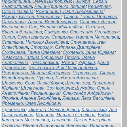
Прокопішина, Олена Вікторівна
;
Радогуз, Сергій
Анатолійович
;
Редді-Хриценко, Крішне
;
Решетняк,
Олена Іванівна
;
Романишин, Юлія Любомирівна
;
Ромат, Євгеній Вікторович
;
Савош, Галина Петрівна
;
Самойлова, Альона Володимирівна
;
Сапєлкін, Віктор
Васильович
;
Сас, Наталія Миколаївна
;
Свіщова,
Євгенія Віталіївна
;
Сидоренко, Олександр Леонідович
;
Сокол, Євген Іванович
;
Старцева, Наталя Миколаївна
;
Статівка, Наталія Валеріївна
;
Степанець, Іван
Олексійович
;
Сторожук, Світлана Дмитрівна
;
Сукрушева, Ганна Олегівна
;
Сухленко, Ірина Юріївна
;
Тимохова, Галина Борисівна
;
Тітова, Олена
Анатоліївна
;
Томашевский, Роман
;
Умрихін, Даніл
Артемович
;
Хільковська, Ася Олександрівна
;
Чемоданова, Марина Федорівна
;
Чернявська, Оксана
Володимирівна
;
Чурсіна, Людмила Василівна
;
Шевченко, Єгор Олексійович
;
Шестакова, Катерина
Юріївна
;
Шилкунова, Зоя Ігорівна
;
Шумейко, Олена
Анатоліївна
;
Ягольницький, Олександр Андрійович
;
Якуніна, Альона Леонідівна
;
Яніцька, Леся Василівна
;
Яременко, Олег Леонідович
Артеменко, Люмила Олександрівна
;
Хільковська, Ася
Олександрівна
;
Молодча, Наталя Сергіївна
;
Бабак,
Катерина Миколаївна
;
Тарасова, Олена Валеріївна
Астахов, Віктор Вікторович
;
Астахова, Валентина