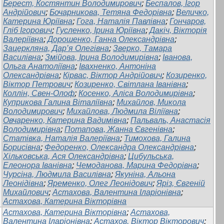
Берест, Костянтин Володимирович
;
Беспалов, Ігор
Андрійович
;
Бочарникова, Тетяна Федорівна
;
Величко,
Катерина Юріївна
;
Гога, Наталія Павлівна
;
Гончаров,
Гліб Ігорович
;
Гусленко, Ірина Юріївна
;
Дакіч, Вікторія
Валеріївна
;
Дорошенко, Ганна Олександрівна
;
Зацеркляна, Дар’я Олегівна
;
Зверко, Тамара
Василівна
;
Змійова, Ірина Володимирівна
;
Іванова,
Ольга Анатоліївна
;
Івахненко, Антоніна
Олександрівна
;
Кірвас, Віктор Андрійович
;
Козиренко,
Віктор Петрович
;
Козиренко, Світлана Іванівна
;
Коллін, Свен-Олоф
;
Косенко, Аліса Володимирівна
;
Куприкова Галина Віталіївна
;
Михайлов, Микола
Володимирович
;
Михайлова, Людмила Віліївна
;
Овчаренко, Катерина Вадимівна
;
Пальваль, Анастасія
Володимирівна
;
Потапова, Жанна Євгенівна
;
Статівка, Наталія Валеріївна
;
Тимохова, Галина
Борисівна
;
Федоренко, Олександра Олександрівна
;
Хільковська, Ася Олександрівна
;
Цибульська,
Елеонора Іванівна
;
Чемоданова, Марина Федорівна
;
Чурсіна, Людмила Василівна
;
Якуніна, Альона
Леонідівна
;
Яременко, Олег Леонідович
;
Яріз, Євгеній
Михайлович
;
Астахова, Валентина Іларіонівна
;
Астахова, Катерина Вікторівна
Астахова, Катерина Вікторівна
;
Астахова,
Валентина Іларіонівна
;
Астахов, Віктор Вікторович
;