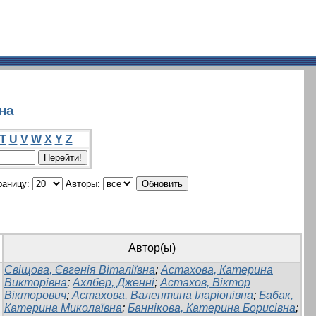
на
T
U
V
W
X
Y
Z
раницу:
Авторы:
Автор(ы)
Свіщова, Євгенія Віталіївна
;
Астахова, Катерина
Викторівна
;
Ахлбер, Дженні
;
Астахов, Віктор
Вікторович
;
Астахова, Валентина Іларіонівна
;
Бабак,
Катерина Миколаївна
;
Баннікова, Катерина Борисівна
;