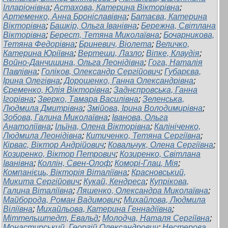
Ілларіонівна
;
Астахова, Катерина Вікторівна
;
Артеменко, Анна Броніславівна
;
Батаєва, Катерина
Вікторівна
;
Башкір, Ольга Іванівна
;
Бережна, Світлана
Вікторівна
;
Берест, Тетяна Миколаївна
;
Бочарникова,
Тетяна Федорівна
;
Бриневич, Віолета
;
Величко,
Катерина Юріївна
;
Вертеши, Лазло
;
Віпке, Клаудія
;
Войно-Данчишина, Ольга Леонідівна
;
Гога, Наталія
Павлівна
;
Голіков, Олександр Сергійович
;
Губарєва,
Ірина Олегівна
;
Дорошенко, Ганна Олександрівна
;
Єременко, Юлія Вікторівна
;
Заднєпровська, Ганна
Ігорівна
;
Зверко, Тамара Василівна
;
Зеленська,
Людмила Дмитрівна
;
Змійова, Ірина Володимирівна
;
Зобова, Галина Миколаївна
;
Іванова, Ольга
Анатоліївна
;
Ільїна, Олена Вікторівна
;
Калініченко,
Людмила Леонідівна
;
Китиченко, Тетяна Сергіївна
;
Кірвас, Віктор Андрійович
;
Ковальчук, Олена Сергіївна
;
Козиренко, Віктор Петрович
;
Козиренко, Світлана
Іванівна
;
Коллін, Свен-Олоф
;
Коморі-Глац, Мія
;
Компанієць, Вікторія Віталіївна
;
Красновський,
Микита Сергійович
;
Кукай, Кендреса
;
Купрікова,
Галина Віталіївна
;
Ляшенко, Олександра Миколаївна
;
Майборода, Роман Вадимович
;
Михайлова, Людмила
Віліївна
;
Михайльова, Катерина Геннадіївна
;
Міттельштедт, Евальд
;
Молодча, Наталя Сергіївна
;
Монастирський, Георгій Олександрович
;
Нестерова,