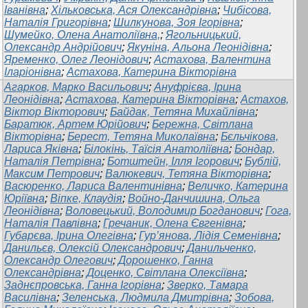
Іванівна
;
Хільковська, Ася Олександрівна
;
Чибісова,
Наталія Григорівна
;
Шилкунова, Зоя Ігорівна
;
Шумейко, Олена Анатоліївна,
;
Ягольницький,
Олександр Андрійович
;
Якуніна, Альона Леонідівна
;
Яременко, Олег Леонідович
;
Астахова, Валентина
Іларіонівна
;
Астахова, Катерина Вікторівна
Агарков, Марко Васильович
;
Ануфрієва, Ірина
Леонідівна
;
Астахова, Катерина Вікторівна
;
Астахов,
Віктор Вікторович
;
Байдак, Тетяна Михайлівна
;
Баратюк, Артем Юрійович
;
Бережна, Світлана
Вікторівна
;
Берест, Тетяна Миколаївна
;
Бєльчікова,
Лариса Яківна
;
Білокінь, Таїсія Анатоліївна
;
Бондар,
Наталія Петрівна
;
Ботштейн, Ілля Ігорович
;
Бублій,
Максим Петрович
;
Валюкевич, Тетяна Вікторівна
;
Васюренко, Лариса Валентинівна
;
Величко, Катерина
Юріївна
;
Віпке, Клаудія
;
Войно-Данчишина, Ольга
Леонідівна
;
Воловецький, Володимир Богданович
;
Гога,
Наталія Павлівна
;
Гречаник, Олена Євгенівна
;
Губарєва, Ірина Олегівна
;
Гур’янова, Лідія Семенівна
;
Данильєв, Олексій Олександрович
;
Данильченко,
Олександр Олегович
;
Дорошенко, Ганна
Олександрівна
;
Доценко, Світлана Олексіївна
;
Заднєпровська, Ганна Ігорівна
;
Зверко, Тамара
Василівна
;
Зеленська, Людмила Дмитрівна
;
Зобова,