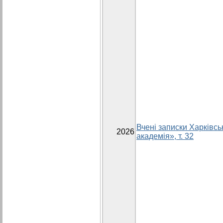
Вчені записки Харківсь
2026
академія», т. 32