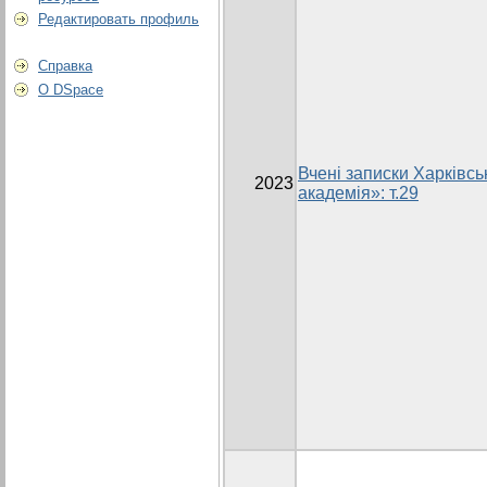
Редактировать профиль
Справка
О DSpace
Вчені записки Харківсь
2023
академія»: т.29