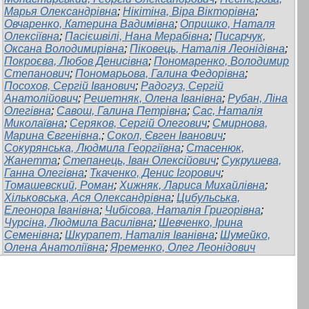
Марья Олександрівна
;
Нікітіна, Віра Вікторівна
;
Овчаренко, Катерина Вадимівна
;
Опришко, Наталя
Олексіївна
;
Пасієшвілі, Нана Мерабівна
;
Писарчук,
Оксана Володимирівна
;
Піковець, Наталія Леонідівна
;
Покроєва, Любов Денисівна
;
Пономаренко, Володимир
Степанович
;
Пономарьова, Галина Федорівна
;
Посохов, Сергій Іванович
;
Радогуз, Сергій
Анатолійович
;
Решетняк, Олена Іванівна
;
Рубан, Ліна
Олегівна
;
Савош, Галина Петрівна
;
Сас, Наталія
Миколаївна
;
Серяков, Сергій Олегович
;
Смирнова,
Марина Євгенівна,
;
Сокол, Євген Іванович
;
Сокурянська, Людмила Георгіївна
;
Стасенюк,
Жанетта
;
Степанець, Іван Олексійович
;
Сукрушева,
Ганна Олегівна
;
Ткаченко, Денис Ігорович
;
Томашевский, Роман
;
Хижняк, Лариса Михайлівна
;
Хільковська, Ася Олександрівна
;
Цибульська,
Елеонора Іванівна
;
Чибісова, Наталія Григорівна
;
Чурсіна, Людмила Василівна
;
Шевченко, Ірина
Семенівна
;
Шкурапет, Наталія Іванівна
;
Шумейко,
Олена Анатоліївна
;
Яременко, Олег Леонідович