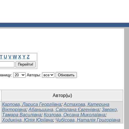
T
U
V
W
X
Y
Z
раницу:
Авторы:
Автор(ы)
Карпова, Лариса Георгіївна
;
Астахова, Катерина
Вікторівна
;
Абаньшина, Світлана Євгенівна
;
Зверко,
Тамара Василівна
;
Козлова, Оксана Миколаївна
;
Ходикіна, Юлія Юріївна
;
Чибісова, Наталія Григорівна