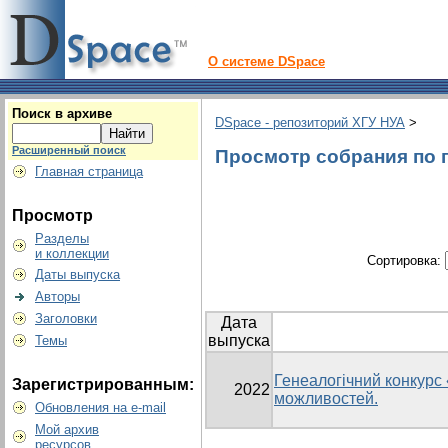
О системе DSpace
Поиск в архиве
DSpace - репозиторий ХГУ НУА
>
Расширенный поиск
Просмотр собрания по г
Главная страница
Просмотр
Разделы
и коллекции
Сортировка:
Даты выпуска
Авторы
Заголовки
Дата
выпуска
Темы
Генеалогічний конкурс «
Зарегистрированным:
2022
можливостей.
Обновления на e-mail
Мой архив
ресурсов