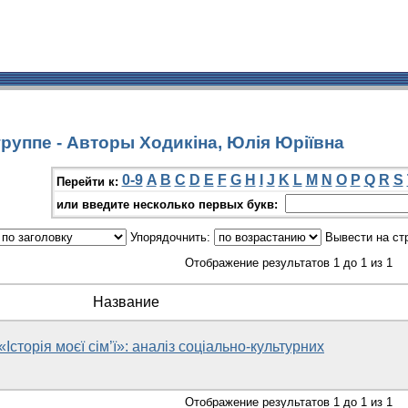
руппе - Авторы Ходикіна, Юлія Юріївна
0-9
A
B
C
D
E
F
G
H
I
J
K
L
M
N
O
P
Q
R
S
Перейти к:
или введите несколько первых букв:
Упорядочнить:
Вывести на ст
Отображение результатов 1 до 1 из 1
Название
Історія моєї сім’ї»: аналіз соціально-культурних
Отображение результатов 1 до 1 из 1