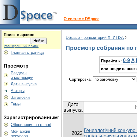
О системе DSpace
Поиск в архиве
DSpace - репозиторий ХГУ НУА
>
Расширенный поиск
Просмотр собрания по г
Главная страница
0-9
A
Перейти к:
Просмотр
или введите неск
Разделы
и коллекции
Сортировка:
Даты выпуска
Авторы
Заголовки
Темы
Дата
выпуска
Зарегистрированным:
Обновления на e-mail
Генеалогічний конкурс «
Мой архив
2022
соціально-культурних 
ресурсов