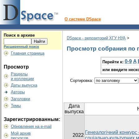
О системе DSpace
Поиск в архиве
DSpace - репозиторий ХГУ НУА
>
Расширенный поиск
Просмотр собрания по г
Главная страница
0-9
A
Перейти к:
Просмотр
или введите неск
Разделы
и коллекции
Сортировка:
Даты выпуска
Авторы
Заголовки
Темы
Дата
выпуска
Зарегистрированным:
Обновления на e-mail
Генеалогічний конкурс «
Мой архив
2022
соціально-культурних 
ресурсов