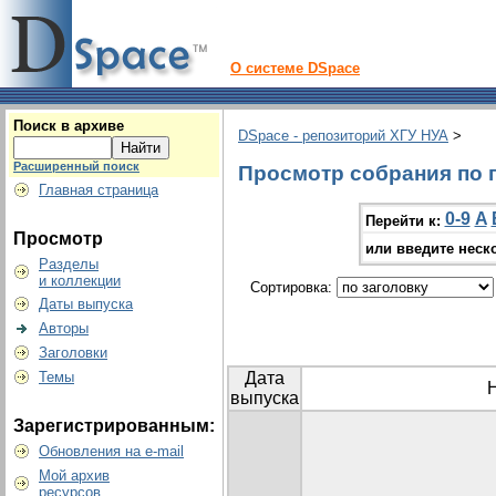
О системе DSpace
Поиск в архиве
DSpace - репозиторий ХГУ НУА
>
Расширенный поиск
Просмотр собрания по г
Главная страница
0-9
A
Перейти к:
Просмотр
или введите неск
Разделы
и коллекции
Сортировка:
Даты выпуска
Авторы
Заголовки
Темы
Дата
выпуска
Зарегистрированным:
Обновления на e-mail
Мой архив
ресурсов