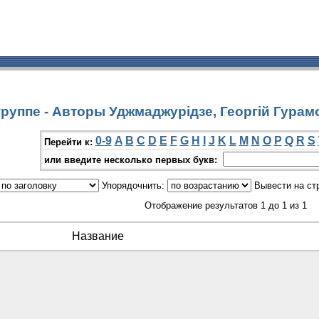
руппе - Авторы Уджмаджурідзе, Георгій Гурам
0-9
A
B
C
D
E
F
G
H
I
J
K
L
M
N
O
P
Q
R
S
Перейти к:
или введите несколько первых букв:
Упорядочнить:
Вывести на ст
Отображение результатов 1 до 1 из 1
Название