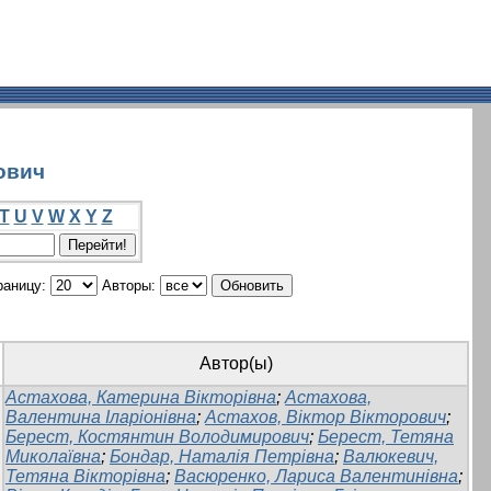
ович
T
U
V
W
X
Y
Z
раницу:
Авторы:
Автор(ы)
Астахова, Катерина Вікторівна
;
Астахова,
Валентина Іларіонівна
;
Астахов, Віктор Вікторович
;
Берест, Костянтин Володимирович
;
Берест, Тетяна
Миколаївна
;
Бондар, Наталія Петрівна
;
Валюкевич,
Тетяна Вікторівна
;
Васюренко, Лариса Валентинівна
;