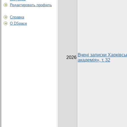
Редактировать профиль
Справка
О DSpace
Вчені записки Харківсь
2026
академія», т. 32