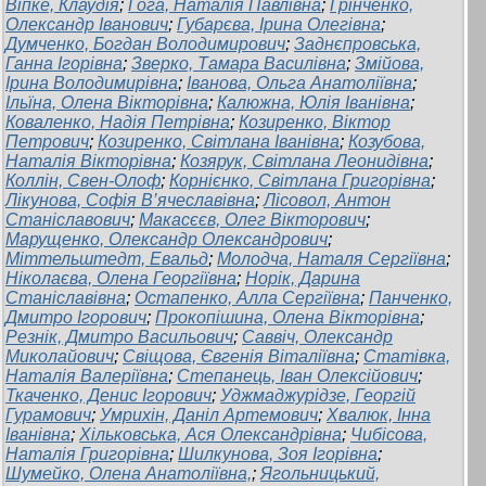
Віпке, Клаудія
;
Гога, Наталія Павлівна
;
Грінченко,
Олександр Іванович
;
Губарєва, Ірина Олегівна
;
Думченко, Богдан Володимирович
;
Заднєпровська,
Ганна Ігорівна
;
Зверко, Тамара Василівна
;
Змійова,
Ірина Володимирівна
;
Іванова, Ольга Анатоліївна
;
Ільїна, Олена Вікторівна
;
Калюжна, Юлія Іванівна
;
Коваленко, Надія Петрівна
;
Козиренко, Віктор
Петрович
;
Козиренко, Світлана Іванівна
;
Козубова,
Наталія Вікторівна
;
Козярук, Світлана Леонидівна
;
Коллін, Свен-Олоф
;
Корнієнко, Світлана Григорівна
;
Лікунова, Софія В’ячеславівна
;
Лісовол, Антон
Станіславович
;
Макасєєв, Олег Вікторович
;
Марущенко, Олександр Олександрович
;
Міттельштедт, Евальд
;
Молодча, Наталя Сергіївна
;
Ніколаєва, Олена Георгіївна
;
Норік, Дарина
Станіславівна
;
Остапенко, Алла Сергіївна
;
Панченко,
Дмитро Ігорович
;
Прокопішина, Олена Вікторівна
;
Резнік, Дмитро Васильович
;
Саввіч, Олександр
Миколайович
;
Свіщова, Євгенія Віталіївна
;
Статівка,
Наталія Валеріївна
;
Степанець, Іван Олексійович
;
Ткаченко, Денис Ігорович
;
Уджмаджурідзе, Георгій
Гурамович
;
Умрихін, Даніл Артемович
;
Хвалюк, Інна
Іванівна
;
Хільковська, Ася Олександрівна
;
Чибісова,
Наталія Григорівна
;
Шилкунова, Зоя Ігорівна
;
Шумейко, Олена Анатоліївна,
;
Ягольницький,