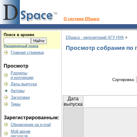
О системе DSpace
Поиск в архиве
DSpace - репозиторий ХГУ НУА
>
Расширенный поиск
Просмотр собрания по г
Главная страница
Просмотр
Разделы
и коллекции
Сортировка:
Даты выпуска
Авторы
Заголовки
Дата
выпуска
Темы
Зарегистрированным:
Обновления на e-mail
Мой архив
ресурсов