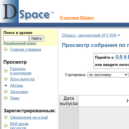
О системе DSpace
Поиск в архиве
DSpace - репозиторий ХГУ НУА
>
Расширенный поиск
Просмотр собрания по г
Главная страница
0-9
A
Перейти к:
Просмотр
или введите неск
Разделы
и коллекции
Сортировка:
Даты выпуска
Авторы
Заголовки
Темы
Дата
выпуска
Зарегистрированным:
Обновления на e-mail
Мой архив
ресурсов