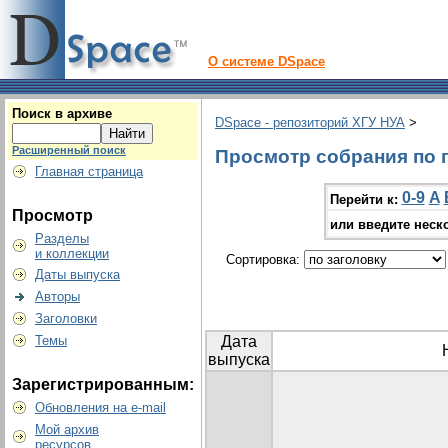
О системе DSpace
Поиск в архиве
DSpace - репозиторий ХГУ НУА
>
Расширенный поиск
Просмотр собрания по г
Главная страница
0-9
A
Перейти к:
Просмотр
или введите неск
Разделы
и коллекции
Сортировка:
Даты выпуска
Авторы
Заголовки
Темы
Дата
выпуска
Зарегистрированным:
Обновления на e-mail
Мой архив
ресурсов