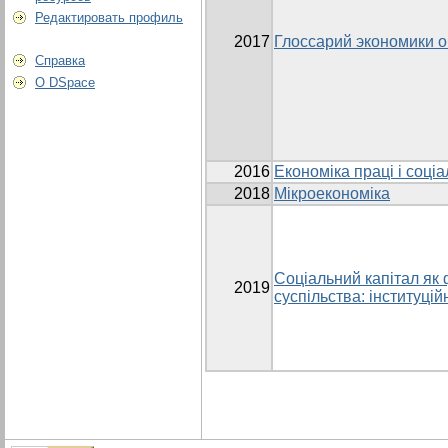
Редактировать профиль
2017
Глоссарий экономики 
Справка
О DSpace
2016
Економіка праці і соці
2018
Мікроекономіка
Соціальний капітал як
2019
суспільства: інституцій