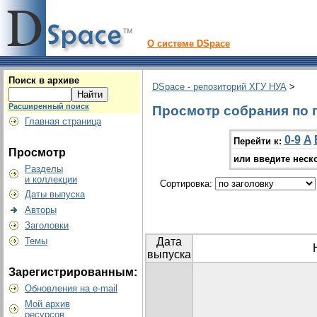
О системе DSpace
Поиск в архиве
DSpace - репозиторий ХГУ НУА
>
Расширенный поиск
Просмотр собрания по г
Главная страница
0-9
A
Перейти к:
Просмотр
или введите неск
Разделы
и коллекции
Сортировка:
Даты выпуска
Авторы
Заголовки
Темы
Дата
выпуска
Зарегистрированным:
Обновления на e-mail
Мой архив
ресурсов