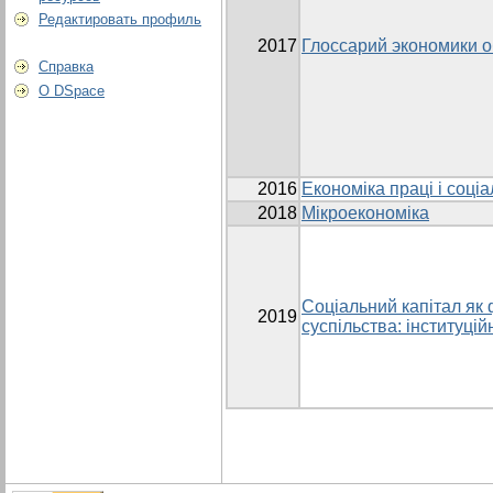
Редактировать профиль
2017
Глоссарий экономики 
Справка
О DSpace
2016
Економіка праці і соці
2018
Мікроекономіка
Соціальний капітал як
2019
суспільства: інституцій