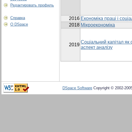
Редактировать профиль
Справка
2016
Економіка праці і соці
О DSpace
2018
Мікроекономіка
Соціальний капітал як 
2019
аспект аналізу
DSpace Software
Copyright © 2002-200