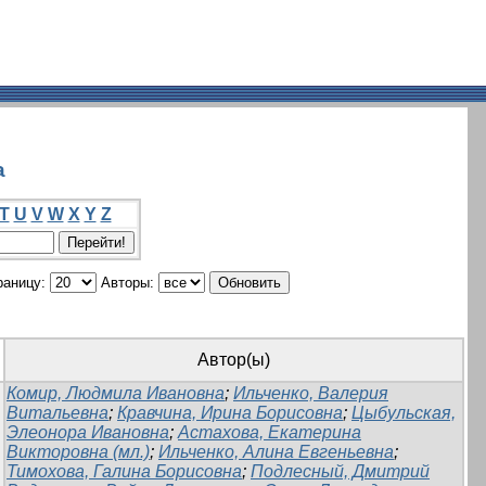
а
T
U
V
W
X
Y
Z
раницу:
Авторы:
Автор(ы)
Комир, Людмила Ивановна
;
Ильченко, Валерия
Витальевна
;
Кравчина, Ирина Борисовна
;
Цыбульская,
Элеонора Ивановна
;
Астахова, Екатерина
Викторовна (мл.)
;
Ильченко, Алина Евгеньевна
;
Тимохова, Галина Борисовна
;
Подлесный, Дмитрий