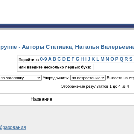
руппе - Авторы Стативка, Наталья Валерьевн
0-9
A
B
C
D
E
F
G
H
I
J
K
L
M
N
O
P
Q
R
S
Перейти к:
или введите несколько первых букв:
Упорядочнить:
Вывести на ст
Отображение результатов 1 до 4 из 4
Название
образования