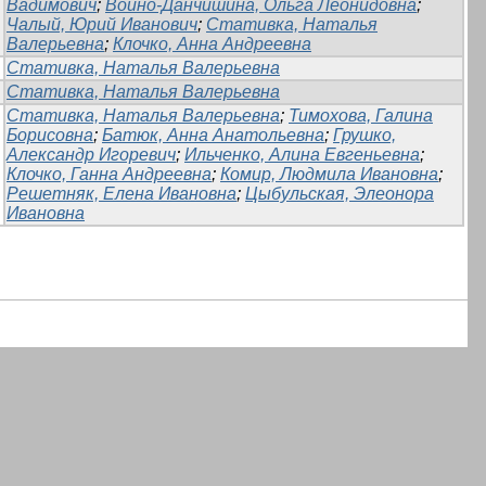
Вадимович
;
Войно-Данчишина, Ольга Леонидовна
;
Чалый, Юрий Иванович
;
Стативка, Наталья
Валерьевна
;
Клочко, Анна Андреевна
Стативка, Наталья Валерьевна
Стативка, Наталья Валерьевна
Стативка, Наталья Валерьевна
;
Тимохова, Галина
Борисовна
;
Батюк, Анна Анатольевна
;
Грушко,
Александр Игоревич
;
Ильченко, Алина Евгеньевна
;
Клочко, Ганна Андреевна
;
Комир, Людмила Ивановна
;
Решетняк, Елена Ивановна
;
Цыбульская, Элеонора
Ивановна