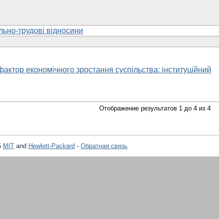
ально-трудові відносини
фактор економічного зростання суспільства: інституційний
Отображение результатов 1 до 4 из 4
5
MIT
and
Hewlett-Packard
-
Обратная связь