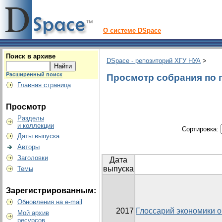
О системе DSpace
Поиск в архиве
DSpace - репозиторий ХГУ НУА
>
Расширенный поиск
Просмотр собрания по г
Главная страница
Просмотр
Разделы
и коллекции
Сортировка:
Даты выпуска
Авторы
Заголовки
Дата
выпуска
Темы
Зарегистрированным:
Обновления на e-mail
2017
Глоссарий экономики 
Мой архив
ресурсов