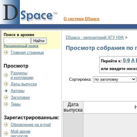
О системе DSpace
Поиск в архиве
DSpace - репозиторий ХГУ НУА
>
Расширенный поиск
Просмотр собрания по г
Главная страница
0-9
A
Перейти к:
Просмотр
или введите неск
Разделы
и коллекции
Сортировка:
Даты выпуска
Авторы
Заголовки
Темы
Дата
выпуска
Зарегистрированным:
Обновления на e-mail
Мой архив
ресурсов