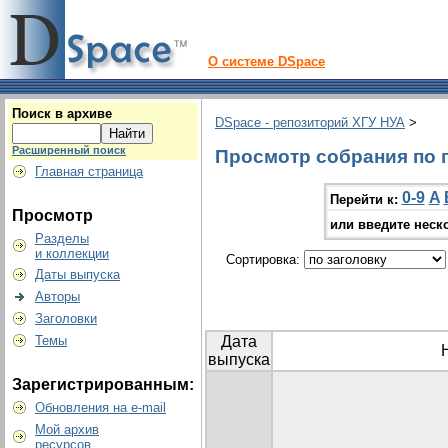
О системе DSpace
Поиск в архиве
DSpace - репозиторий ХГУ НУА
>
Расширенный поиск
Просмотр собрания по 
Главная страница
0-9
A
Перейти к:
Просмотр
или введите неск
Разделы
и коллекции
Сортировка:
Даты выпуска
Авторы
Заголовки
Темы
Дата
выпуска
Зарегистрированным:
Обновления на e-mail
Мой архив
ресурсов