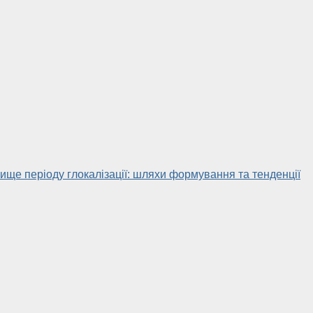
ище періоду глокалізації: шляхи формування та тенденції