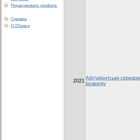
Редактировать профиль
Справка
О DSpace
Абітурієнтське середов
2021
розвитку