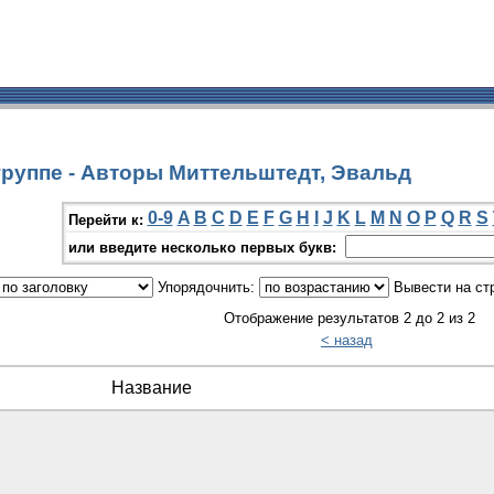
группе - Авторы Миттельштедт, Эвальд
0-9
A
B
C
D
E
F
G
H
I
J
K
L
M
N
O
P
Q
R
S
Перейти к:
или введите несколько первых букв:
Упорядочнить:
Вывести на ст
Отображение результатов 2 до 2 из 2
< назад
Название