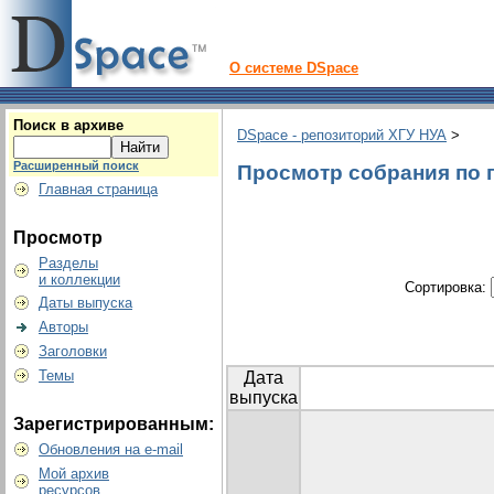
О системе DSpace
Поиск в архиве
DSpace - репозиторий ХГУ НУА
>
Расширенный поиск
Просмотр собрания по 
Главная страница
Просмотр
Разделы
и коллекции
Сортировка:
Даты выпуска
Авторы
Заголовки
Темы
Дата
выпуска
Зарегистрированным:
Обновления на e-mail
Мой архив
ресурсов