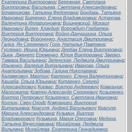
Екатерина Викторовна
;
Бережная, Светлана
Викторовна
;
Васильева, Светлана Александровна
;
Бочарникова, Татьяна Федоровна
;
Бондарь, Татьяна
Ивановна
;
Бирченко, Елена Владимировна
;
Астахова,
Валентина Илларионовна
;
Вишневский, Михаил
Иванович
;
Випке, Клаудия
;
Ворожбит-Горбатюк,
Виктория Викторовна
;
Войно-Данчишина, Ольга
Леонидовна
;
Вороненко, Анастасия Дмитриевна
;
Галка, Ян Сергеевич
;
Гога, Наталья Павловна
;
Гусленко, Ирина Юрьевна
;
Дербак Елена Викторовна
;
Дьюк, Дженет
;
Еременко, Юлия Викторовна
;
Зверко,
Тамара Васильевна
;
Зеленская, Людмила Дмитриевна
;
Ильченко, Валерия Витальевна
;
Иванова, Ольга
Анатольевна
;
Зобова, Галина Николаевна
;
Каламкович, Мартин
;
Карпенко, Елена Валентиновна
;
Кашаба, Ольга Юрьевна
;
Китаенко, Сергей
Александрович
;
Кирвас, Виктор Андреевич
;
Ковальчик,
Малгожата
;
Ковтун,Александр Сергеевич
;
Козыренко,
Виктор Петрович
;
Козыренко, Светлана Ивановна
;
Коллин, Свен-Олоф
;
Компаниец, Виктория
Витальевна
;
Красуля, Андрей Васильевич
;
Красуля,
Марина Александровна
;
Кузьмин, Виктор
Владимирович
;
Кузьмина, Мария Олеговна
;
Медина,
Татьяна Вячеславовна
;
Михайлова, Людмила
Вильевна
;
Михайлева, Екатерина Геннадиевна
;