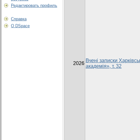
Редактировать профиль
Справка
О DSpace
Вчені записки Харківсь
2026
академія», т. 32