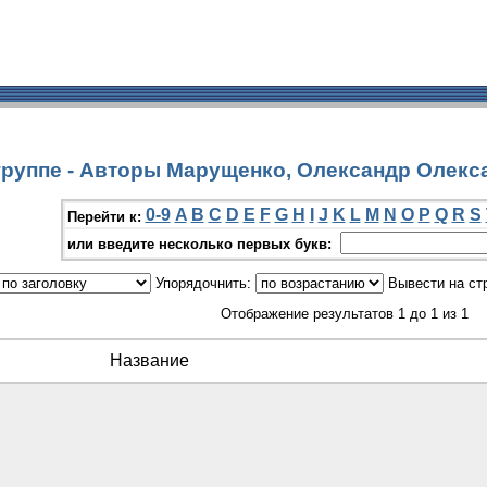
группе - Авторы Марущенко, Олександр Олек
0-9
A
B
C
D
E
F
G
H
I
J
K
L
M
N
O
P
Q
R
S
Перейти к:
или введите несколько первых букв:
Упорядочнить:
Вывести на ст
Отображение результатов 1 до 1 из 1
Название