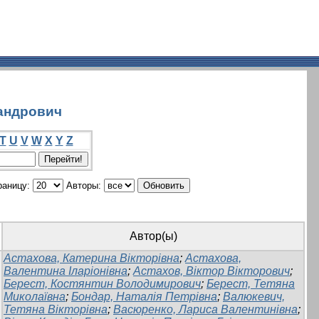
сандрович
T
U
V
W
X
Y
Z
раницу:
Авторы:
Автор(ы)
Астахова, Катерина Вікторівна
;
Астахова,
Валентина Іларіонівна
;
Астахов, Віктор Вікторович
;
Берест, Костянтин Володимирович
;
Берест, Тетяна
Миколаївна
;
Бондар, Наталія Петрівна
;
Валюкевич,
Тетяна Вікторівна
;
Васюренко, Лариса Валентинівна
;