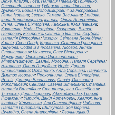
Віпке, Клаудія
;
Гога, Наталія Павлівна
;
Грінченко,
Олександр Іванович
;
Губарєва, Ірина Олегівна
;
Думченко, Богдан Володимирович
;
Заднєпровська,
Ганна Ігорівна
;
Зверко, Тамара Василівна
;
Змійова,
Ірина Володимирівна
;
Іванова, Ольга Анатоліївна
;
Ільїна, Олена Вікторівна
;
Калюжна, Юлія Іванівна
;
Коваленко, Надія Петрівна
;
Козиренко, Віктор
Петрович
;
Козиренко, Світлана Іванівна
;
Козубова,
Наталія Вікторівна
;
Козярук, Світлана Леонидівна
;
Коллін, Свен-Олоф
;
Корнієнко, Світлана Григорівна
;
Лікунова, Софія В’ячеславівна
;
Лісовол, Антон
Станіславович
;
Макасєєв, Олег Вікторович
;
Марущенко, Олександр Олександрович
;
Міттельштедт, Евальд
;
Молодча, Наталя Сергіївна
;
Ніколаєва, Олена Георгіївна
;
Норік, Дарина
Станіславівна
;
Остапенко, Алла Сергіївна
;
Панченко,
Дмитро Ігорович
;
Прокопішина, Олена Вікторівна
;
Резнік, Дмитро Васильович
;
Саввіч, Олександр
Миколайович
;
Свіщова, Євгенія Віталіївна
;
Статівка,
Наталія Валеріївна
;
Степанець, Іван Олексійович
;
Ткаченко, Денис Ігорович
;
Уджмаджурідзе, Георгій
Гурамович
;
Умрихін, Даніл Артемович
;
Хвалюк, Інна
Іванівна
;
Хільковська, Ася Олександрівна
;
Чибісова,
Наталія Григорівна
;
Шилкунова, Зоя Ігорівна
;
Шумейко, Олена Анатоліївна,
;
Ягольницький,