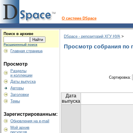
О системе DSpace
Поиск в архиве
DSpace - репозиторий ХГУ НУА
>
Расширенный поиск
Просмотр собрания по 
Главная страница
Просмотр
Разделы
и коллекции
Сортировка:
Даты выпуска
Авторы
Заголовки
Дата
выпуска
Темы
Зарегистрированным:
Обновления на e-mail
Мой архив
ресурсов