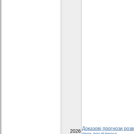
Доказові прогнози розви
2026
трек досліджень