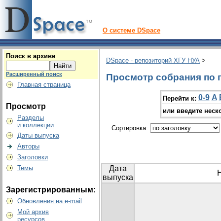
О системе DSpace
Поиск в архиве
DSpace - репозиторий ХГУ НУА
>
Расширенный поиск
Просмотр собрания по г
Главная страница
0-9
A
Перейти к:
Просмотр
или введите неск
Разделы
и коллекции
Сортировка:
Даты выпуска
Авторы
Заголовки
Темы
Дата
выпуска
Зарегистрированным:
Обновления на e-mail
Мой архив
ресурсов