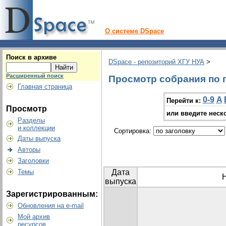
О системе DSpace
Поиск в архиве
DSpace - репозиторий ХГУ НУА
>
Расширенный поиск
Просмотр собрания по г
Главная страница
0-9
A
Перейти к:
Просмотр
или введите неск
Разделы
и коллекции
Сортировка:
Даты выпуска
Авторы
Заголовки
Темы
Дата
выпуска
Зарегистрированным:
Обновления на e-mail
Мой архив
ресурсов