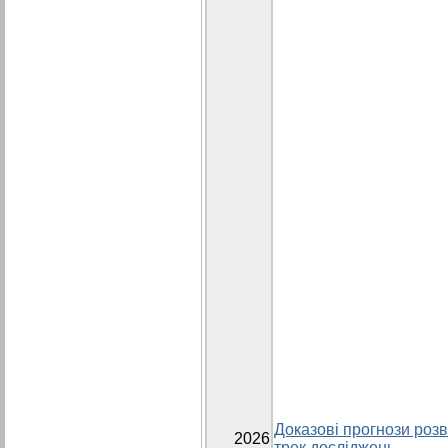
Доказові прогнози розви
2026
трек досліджень