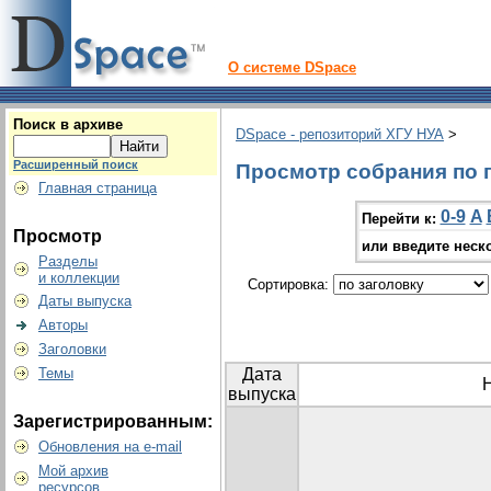
О системе DSpace
Поиск в архиве
DSpace - репозиторий ХГУ НУА
>
Расширенный поиск
Просмотр собрания по г
Главная страница
0-9
A
Перейти к:
Просмотр
или введите неск
Разделы
и коллекции
Сортировка:
Даты выпуска
Авторы
Заголовки
Темы
Дата
выпуска
Зарегистрированным:
Обновления на e-mail
Мой архив
ресурсов