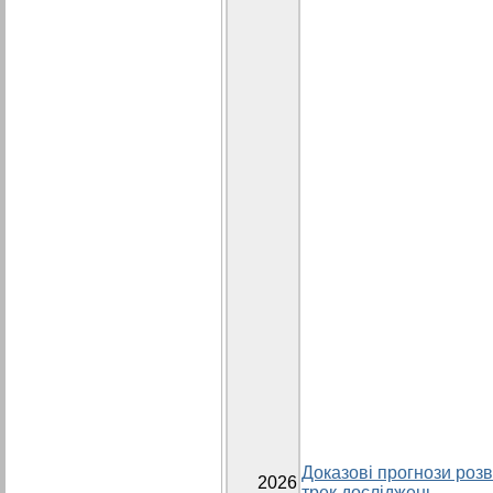
Доказові прогнози розви
2026
трек досліджень