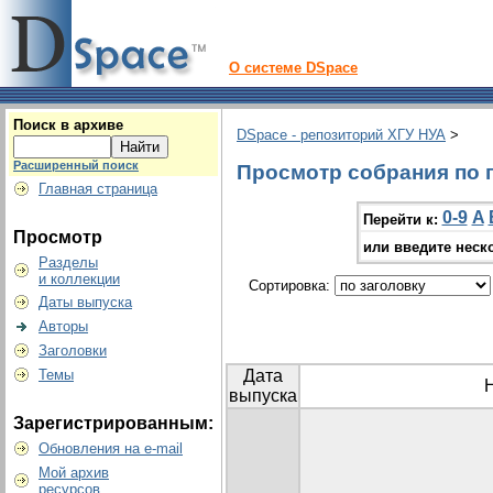
О системе DSpace
Поиск в архиве
DSpace - репозиторий ХГУ НУА
>
Расширенный поиск
Просмотр собрания по г
Главная страница
0-9
A
Перейти к:
Просмотр
или введите неск
Разделы
и коллекции
Сортировка:
Даты выпуска
Авторы
Заголовки
Темы
Дата
выпуска
Зарегистрированным:
Обновления на e-mail
Мой архив
ресурсов