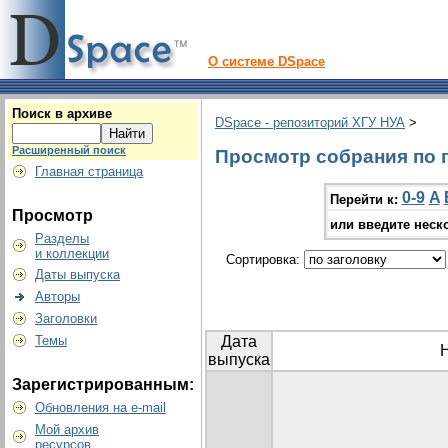
О системе DSpace
Поиск в архиве
DSpace - репозиторий ХГУ НУА
>
Расширенный поиск
Просмотр собрания по г
Главная страница
0-9
A
Перейти к:
Просмотр
или введите неск
Разделы
и коллекции
Сортировка:
Даты выпуска
Авторы
Заголовки
Темы
Дата
выпуска
Зарегистрированным:
Обновления на e-mail
Мой архив
ресурсов