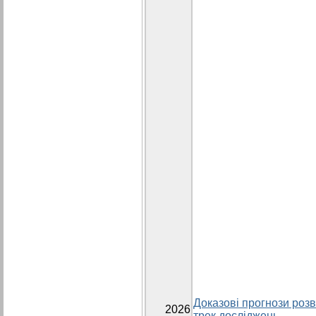
Доказові прогнози розви
2026
трек досліджень