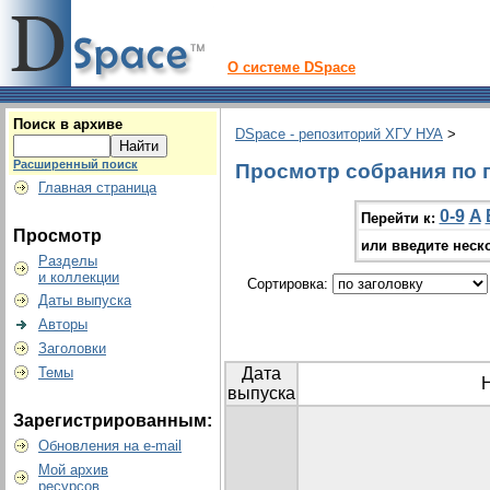
О системе DSpace
Поиск в архиве
DSpace - репозиторий ХГУ НУА
>
Расширенный поиск
Просмотр собрания по г
Главная страница
0-9
A
Перейти к:
Просмотр
или введите неск
Разделы
и коллекции
Сортировка:
Даты выпуска
Авторы
Заголовки
Темы
Дата
выпуска
Зарегистрированным:
Обновления на e-mail
Мой архив
ресурсов