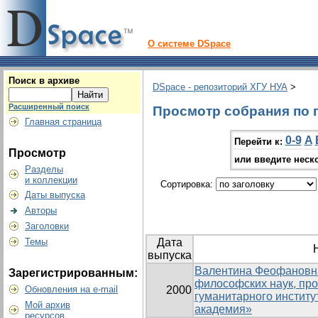
О системе DSpace
Поиск в архиве
DSpace - репозиторий ХГУ НУА
>
Расширенный поиск
Просмотр собрания по 
Главная страница
0-9
A
Перейти к:
Просмотр
или введите неск
Разделы
и коллекции
Сортировка:
Даты выпуска
Авторы
Заголовки
Темы
Дата
выпуска
Валентина Феофановна
Зарегистрированным:
философских наук, пр
Обновления на e-mail
2000
гуманитарного институ
Мой архив
академия»
ресурсов