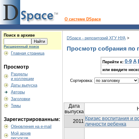
О системе DSpace
Поиск в архиве
DSpace - репозиторий ХГУ НУА
>
Расширенный поиск
Просмотр собрания по 
Главная страница
0-9
A
Перейти к:
Просмотр
или введите неск
Разделы
и коллекции
Сортировка:
Даты выпуска
Авторы
Заголовки
Темы
Дата
выпуска
Кризис воспитания и р
Зарегистрированным:
2011
личности ребенка
Обновления на e-mail
Мой архив
ресурсов