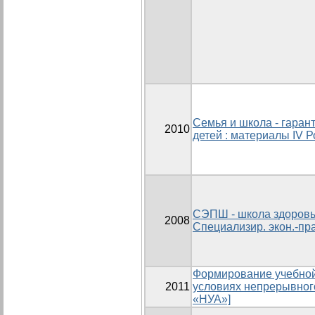
Семья и школа - гаран
2010
детей : материалы IV
СЭПШ - школа здоровья
2008
Специализир. экон.-пра
Формирование учебной
2011
условиях непрерывного
«НУА»]