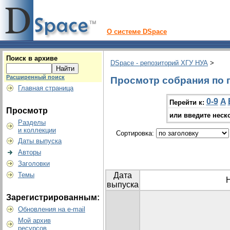
О системе DSpace
Поиск в архиве
DSpace - репозиторий ХГУ НУА
>
Расширенный поиск
Просмотр собрания по г
Главная страница
0-9
A
Перейти к:
Просмотр
или введите неск
Разделы
и коллекции
Сортировка:
Даты выпуска
Авторы
Заголовки
Темы
Дата
выпуска
Зарегистрированным:
Обновления на e-mail
Мой архив
ресурсов