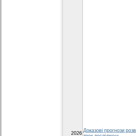
Доказові прогнози розви
2026
трек досліджень